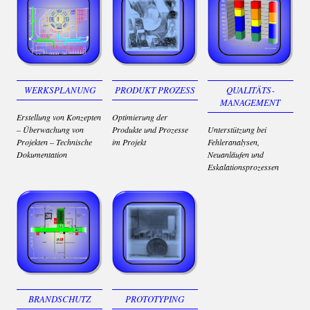
PRODUKT PROZESS
WERKS­PLANUNG
QUALITÄTS­
MANAGEMENT
Optimierung der
Erstellung von Konzepten
Produkte und Prozesse
– Überwachung von
Unterstützung bei
im Projekt
Projekten – Technische
Fehleranalysen,
Dokumentation
Neuanläufen und
Eskalationsprozessen
BRAND­SCHUTZ
PROTO­TYPING